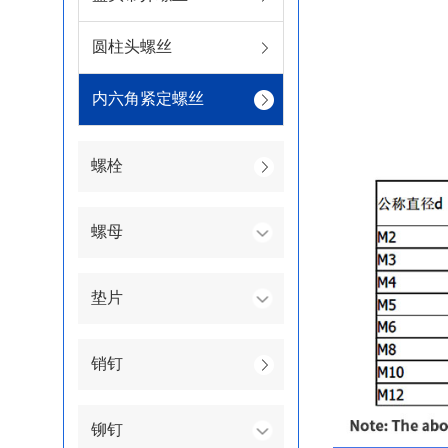
圆柱头螺丝
内六角紧定螺丝
螺栓
螺母
垫片
销钉
铆钉